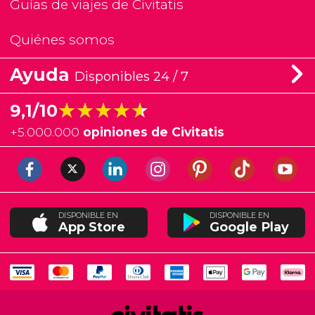
Guías de viajes de Civitatis
Quiénes somos
Ayuda
Disponibles 24 / 7
★★★★★
★★★★★
9,1/10
+
5.000.000
opiniones de Civitatis
DISPONIBLE EN
DISPONIBLE EN
App Store
Google Play