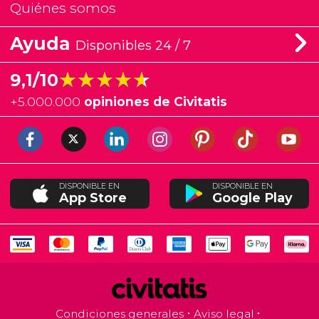
Quiénes somos
Ayuda
Disponibles 24 / 7
★★★★★
★★★★★
9,1/10
+
5.000.000
opiniones de Civitatis
DISPONIBLE EN
DISPONIBLE EN
App Store
Google Play
Condiciones generales
Aviso legal