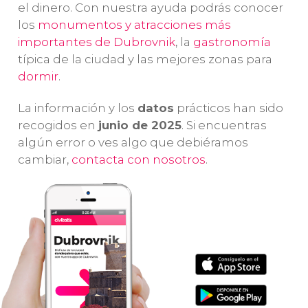
el dinero. Con nuestra ayuda podrás conocer
antiguo
Herzegovina
y
co
los
monumentos y atracciones más
declarado
visitaremos un
pe
importantes de Dubrovnik
, la
gastronomía
Patrimonio de
lugar que
ad
típica de la ciudad y las mejores zonas para
la Humanidad
.
parece un
Mo
dormir
.
sueño.
La información y los
datos
prácticos han sido
recogidos en
junio de 2025
. Si encuentras
algún error o ves algo que debiéramos
cambiar,
contacta con nosotros
.