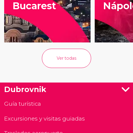
Bucarest
Nápol
Ver todas
Dubrovnik
Guía turística
Excursiones y visitas guiadas