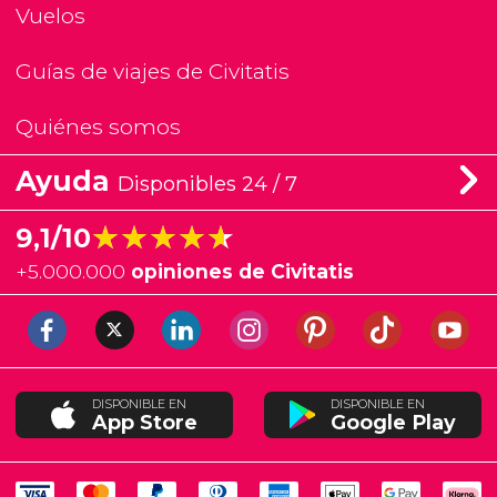
Vuelos
Guías de viajes de Civitatis
Quiénes somos
Ayuda
Disponibles 24 / 7
★★★★★
★★★★★
9,1/10
+
5.000.000
opiniones de Civitatis
DISPONIBLE EN
DISPONIBLE EN
App Store
Google Play